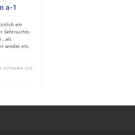
n a-1
rzlich ein
er Sehnsuchts-
 , als
ir wieder ein,
8. SEPTEMBER 2019