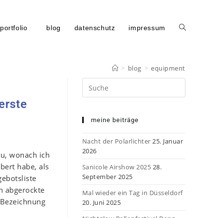
portfolio
blog
datenschutz
impressum
>
blog
>
equipment
Search
this
erste
website
meine beiträge
Nacht der Polarlichter
25. Januar
2026
au, wonach ich
bert habe, als
Sanicole Airshow 2025
28.
September 2025
ebotsliste
n abgerockte
Mal wieder ein Tag in Düsseldorf
 Bezeichnung
20. Juni 2025