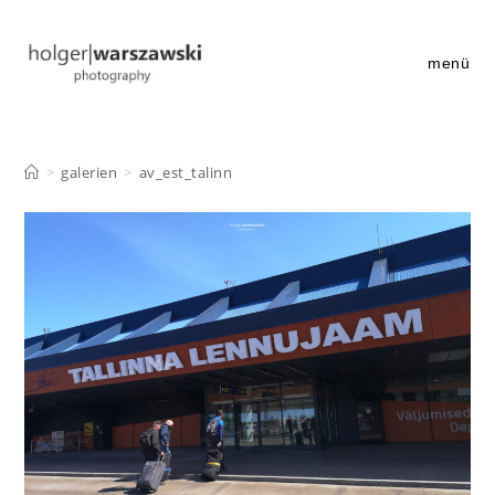
Zum
Inhalt
springen
menü
>
galerien
>
av_est_talinn