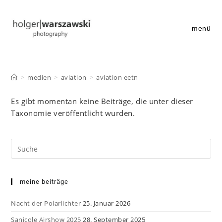
Zum
Inhalt
springen
menü
>
medien
>
aviation
>
aviation eetn
Es gibt momentan keine Beiträge, die unter dieser
Taxonomie veröffentlicht wurden.
Search
this
website
meine beiträge
Nacht der Polarlichter
25. Januar 2026
Sanicole Airshow 2025
28. September 2025