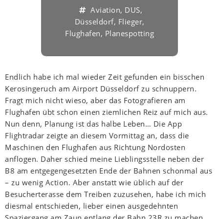
Aviation
,
DUS
,
Düsseldorf
,
Flieger
,
Flughafen
,
Planespotting
Endlich habe ich mal wieder Zeit gefunden ein bisschen
Kerosingeruch am Airport Düsseldorf zu schnuppern.
Fragt mich nicht wieso, aber das Fotografieren am
Flughafen übt schon einen ziemlichen Reiz auf mich aus.
Nun denn, Planung ist das halbe Leben… Die App
Flightradar zeigte an diesem Vormittag an, dass die
Maschinen den Flughafen aus Richtung Nordosten
anflogen. Daher schied meine Lieblingsstelle neben der
B8 am entgegengesetzten Ende der Bahnen schonmal aus
– zu wenig Action. Aber anstatt wie üblich auf der
Besucherterasse dem Treiben zuzusehen, habe ich mich
diesmal entschieden, lieber einen ausgedehnten
Spaziergang am Zaun entlang der Bahn 23R zu machen.